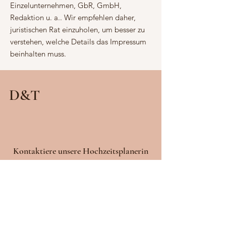
Einzelunternehmen, GbR, GmbH,
Redaktion u. a.. Wir empfehlen daher,
juristischen Rat einzuholen, um besser zu
verstehen, welche Details das Impressum
beinhalten muss.
D&T
Kontaktiere uns
ere Hochzeitsplanerin
oder
unsere Trauzeugen
Melanie
E-Mail:
melanie.mceventplanner@gmail.com
Marian Clavel